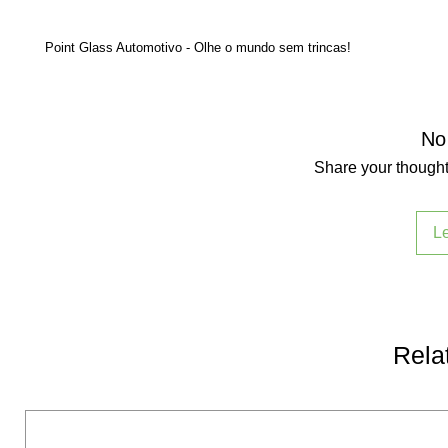
Point Glass Automotivo - Olhe o mundo sem trincas!
No
Share your thoughts
L
Rela