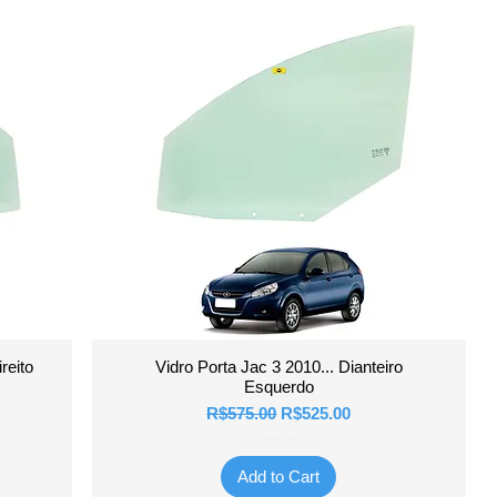
Quick View
reito
Vidro Porta Jac 3 2010... Dianteiro
Esquerdo
Regular Price
Sale Price
R$575.00
R$525.00
Valor do Frete
Add to Cart