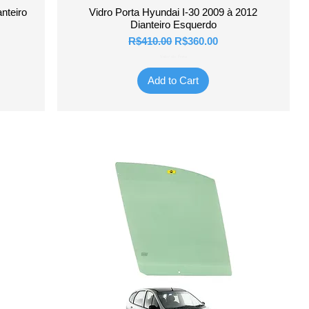
Quick View
nteiro
Vidro Porta Hyundai I-30 2009 à 2012
Dianteiro Esquerdo
Regular Price
Sale Price
R$410.00
R$360.00
Valor do Frete
Add to Cart