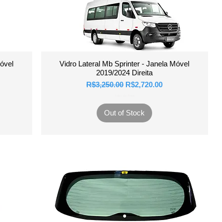
Quick View
Móvel
Vidro Lateral Mb Sprinter - Janela Móvel
2019/2024 Direita
Regular Price
Sale Price
R$3,250.00
R$2,720.00
Valor do Frete
Out of Stock