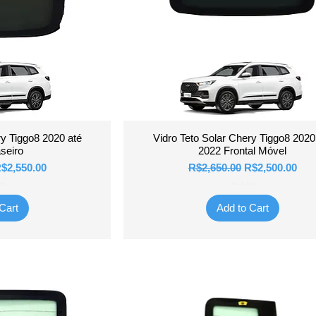
View
Quick View
ry Tiggo8 2020 até
Vidro Teto Solar Chery Tiggo8 2020
seiro
2022 Frontal Móvel
e
ale Price
Regular Price
Sale Price
$2,550.00
R$2,650.00
R$2,500.00
ete
Valor do Frete
Cart
Add to Cart