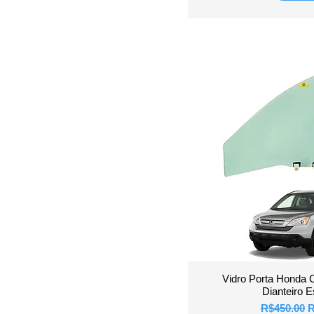
Quick 
Vidro Porta Honda 
Dianteiro 
Regular Pr
S
R$450.00
R