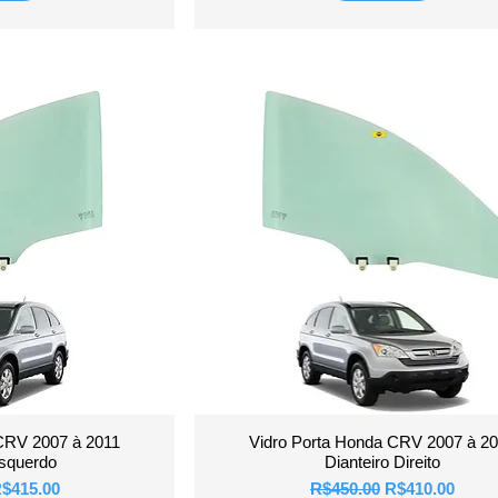
View
Quick View
CRV 2007 à 2011
Vidro Porta Honda CRV 2007 à 2
Esquerdo
Dianteiro Direito
ice
ale Price
Regular Price
Sale Price
$415.00
R$450.00
R$410.00