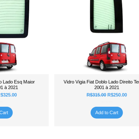
View
Quick View
lo Lado Esq Maior
Vidro Vigia Fiat Doblo Lado Direito T
1 à 2021
2001 à 2021
ice
ale Price
Regular Price
Sale Price
$325.00
R$315.00
R$250.00
ete
Valor do Frete
Cart
Add to Cart