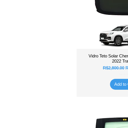
Quick 
Vidro Teto Solar Che
2022 Tra
Regular Pric
S
R$2,800.00
R
Valor do Fr
Add to 