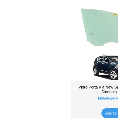
Quick 
Vidro Porta Kia New S
Dianteiro 
Regular Pr
S
R$530.00
R
Valor do Fr
Add to 