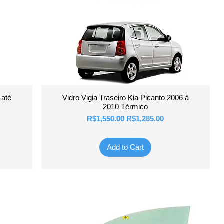
Quick View
 até
Vidro Vigia Traseiro Kia Picanto 2006 à
2010 Térmico
Regular Price
Sale Price
R$1,550.00
R$1,285.00
Valor do Frete
Add to Cart