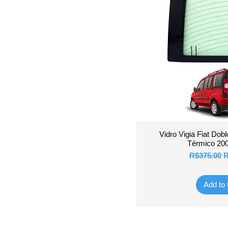
Quick 
Vidro Vigia Fiat Dob
Térmico 200
Regular Pr
S
R$375.00
R
Valor do Fr
Add to 