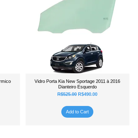
Quick View
ermico
Vidro Porta Kia New Sportage 2011 à 2016
Dianteiro Esquerdo
Regular Price
Sale Price
R$525.00
R$490.00
Valor do Frete
Add to Cart