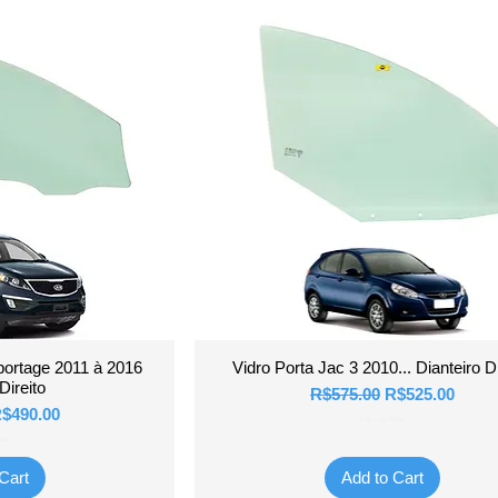
View
Quick View
portage 2011 à 2016
Vidro Porta Jac 3 2010... Dianteiro Di
Direito
Regular Price
Sale Price
R$575.00
R$525.00
ice
ale Price
$490.00
Valor do Frete
ete
Cart
Add to Cart