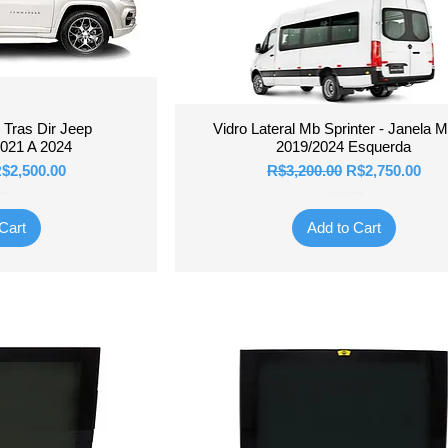
View
Quick View
o Tras Dir Jeep
Vidro Lateral Mb Sprinter - Janela 
021 A 2024
2019/2024 Esquerda
e
ale Price
Regular Price
Sale Price
$2,500.00
R$3,200.00
R$2,750.00
ete
Valor do Frete
Cart
Add to Cart