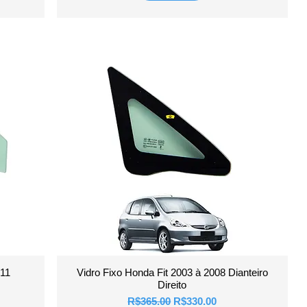
Quick View
011
Vidro Fixo Honda Fit 2003 à 2008 Dianteiro
Direito
Regular Price
Sale Price
R$365.00
R$330.00