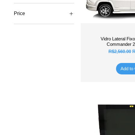
Price
R$30
R$8,350
Quick 
Vidro Lateral Fix
Commander 2
Regular Pric
S
R$2,560.00
R
Valor do Fr
Add to 