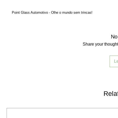
Point Glass Automotivo - Olhe o mundo sem trincas!
No
Share your thoughts
L
Rela