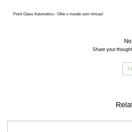
Point Glass Automotivo - Olhe o mundo sem trincas!
No
Share your thoughts
L
Rela