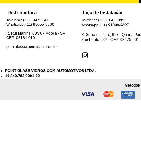
Distribuidora
Loja de Instalação
Telefone: (11) 3347-5500
Telefone: (11) 2966-3999
Whatsapp: (11) 95055-5500
91308-5697
Whatsapp: (11)
R. Rui Martins, 60/76 - Mooca - SP
R. Serra de Jairé, 927 - Quarta Pa
CEP: 03184-010
São Paulo - SP - CEP: 03175-001
pointglass@pointglass.com.br
POINT GLASS VIDROS COM AUTOMOTIVOS LTDA.
10.840.763.0001-02
Métodos 