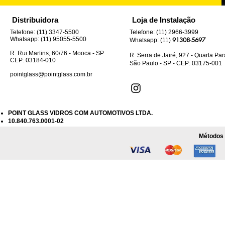
Distribuidora
Loja de Instalação
Telefone: (11) 3347-5500
Telefone: (11) 2966-3999
Whatsapp: (11) 95055-5500
91308-5697
Whatsapp: (11)
R. Rui Martins, 60/76 - Mooca - SP
R. Serra de Jairé, 927 - Quarta Pa
CEP: 03184-010
São Paulo - SP - CEP: 03175-001
pointglass@pointglass.com.br
POINT GLASS VIDROS COM AUTOMOTIVOS LTDA.
10.840.763.0001-02
Métodos 