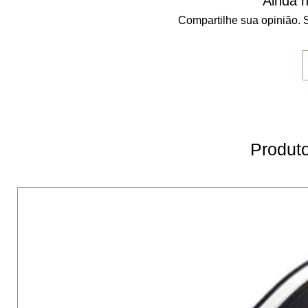
Ainda n
Compartilhe sua opinião. S
Produto