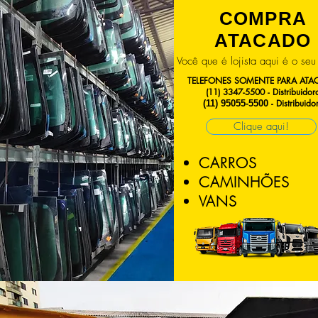
COMPRA
ATACADO
Você que é lojista aqui é o seu
TELEFONES SOMENTE PARA AT
(11) 3347-5500 - Distribuidor
- Distribuido
(11) 95055-5500
Clique aqui!
CARROS
CAMINHÕES
VANS