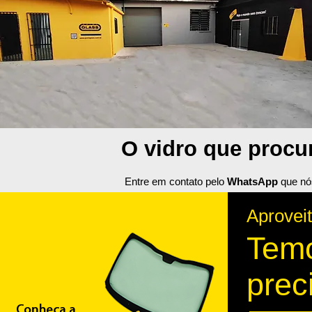
O vidro que procur
Entre em contato pelo
WhatsApp
que nó
Aproveit
Temo
prec