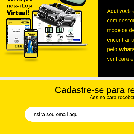
Aqui você 
com descon
modelos de
encontrar 
pelo
Whats
verificará 
Cadastre-se para r
Assine para receber