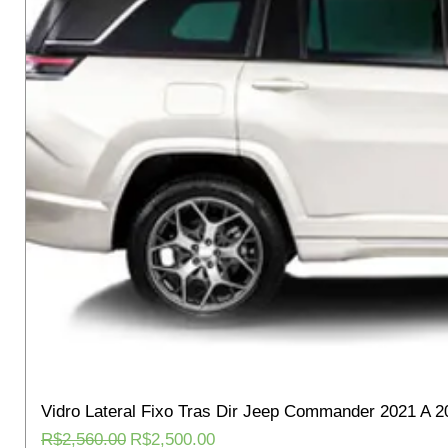
Vidro Lateral Fixo Tras Dir Jeep Commander 2021 A 2
Regular Price
Sale Price
R$2,560.00
R$2,500.00