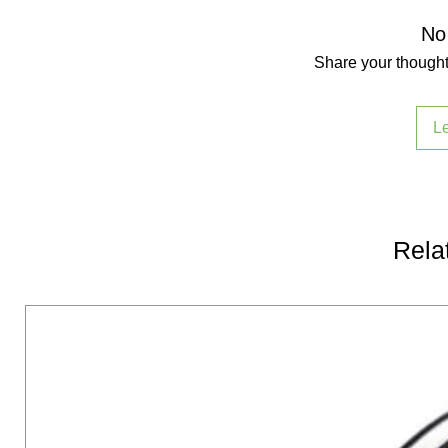
No
Share your thoughts
L
Rela