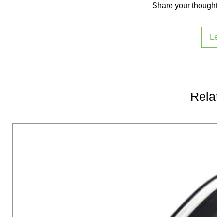
Share your thoughts
L
Rela