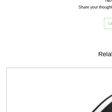
Share your thoughts
L
Rela