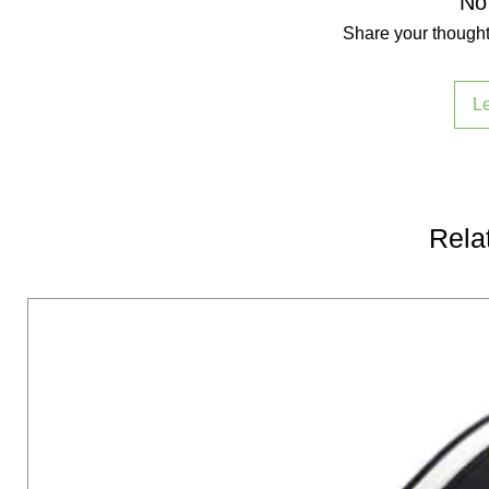
No
Share your thoughts
L
Rela