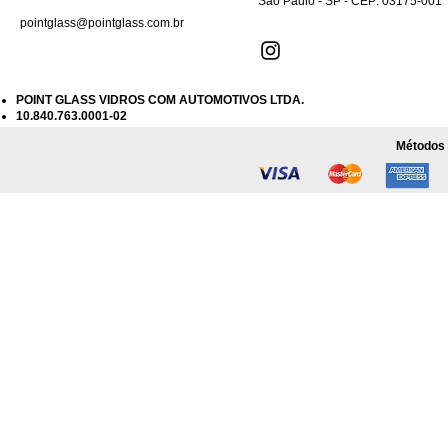
São Paulo - SP - CEP: 03175-001
pointglass@pointglass.com.br
POINT GLASS VIDROS COM AUTOMOTIVOS LTDA.
10.840.763.0001-02
Métodos 