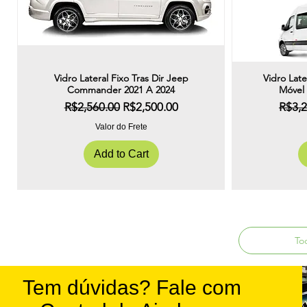
Vidro Lateral Fixo Tras Dir Jeep
Vidro Late
Quick View
Commander 2021 A 2024
Móvel
Regular Price
Sale Price
Regul
R$2,560.00
R$2,500.00
R$3,2
Valor do Frete
Add to Cart
To
Tem dúvidas? Fale com