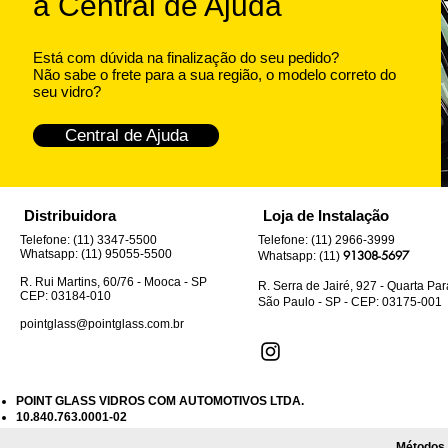
a Central de Ajuda
Está com dúvida na finalização do seu pedido?
Não sabe o frete para a sua região, o modelo correto do
seu vidro?
Central de Ajuda
Vidro Porta Honda CRV 2007 à 2011
Vidro Teto Solar Chery Tiggo8 2020
Vidro Vigia Fiat Doblo Lado Direito
Vidro Lateral Mb Sprinter - Janela
Vidro Porta Jac 3 2010... Dianteiro
Vidro Vigia 
Vidro Porta
Vidro Port
Vidro Fix
Quick View
Quick View
Quick View
Quick View
Quick View
Móvel 2019/2024 Direita
até 2022 Frontal Móvel
Termico 2001 à 2021
Dianteiro Direito
Direito
2016 
D
Regular Price
Regular Price
Regular Price
Regular Price
Regular Price
Sale Price
Sale Price
Sale Price
Sale Price
Sale Price
Regul
Reg
Reg
Reg
R$2,650.00
R$3,250.00
R$315.00
R$575.00
R$450.00
R$2,500.00
R$250.00
R$525.00
R$410.00
R$2,720.00
R$1,5
R$5
R$5
R$3
Distribuidora
Loja de Instalação
Valor do Frete
Valor do Frete
Valor do Frete
Valor do Frete
Valor do Frete
Telefone: (11) 3347-5500
Telefone: (11) 2966-3999
Whatsapp: (11) 95055-5500
91308-5697
Whatsapp: (11)
Out of Stock
Add to Cart
Add to Cart
Add to Cart
Add to Cart
R. Rui Martins, 60/76 - Mooca - SP
R. Serra de Jairé, 927 - Quarta Pa
CEP: 03184-010
São Paulo - SP - CEP: 03175-001
pointglass@pointglass.com.br
POINT GLASS VIDROS COM AUTOMOTIVOS LTDA.
10.840.763.0001-02
Métodos 